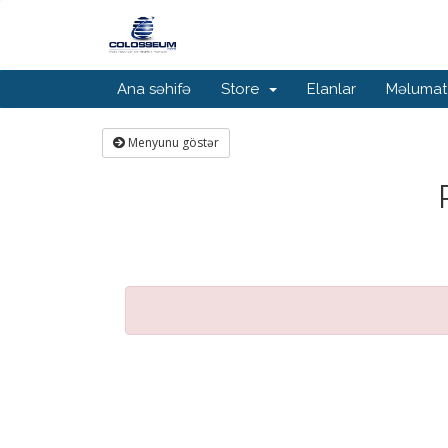
Ana səhifə
Store
Elanlar
Məlumat
Menyunu göstər