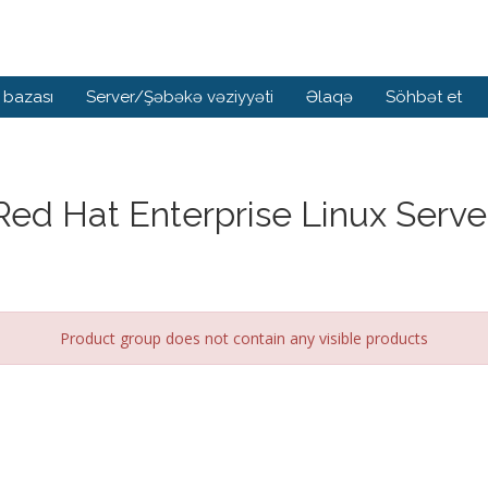
 bazası
Server/Şəbəkə vəziyyəti
Əlaqə
Söhbət et
Red Hat Enterprise Linux Serve
Product group does not contain any visible products