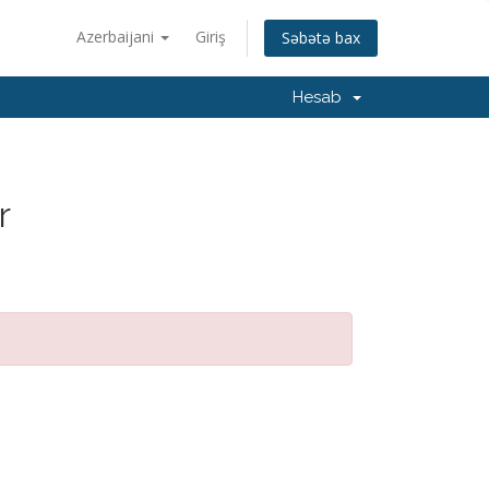
Azerbaijani
Giriş
Səbətə bax
Hesab
r