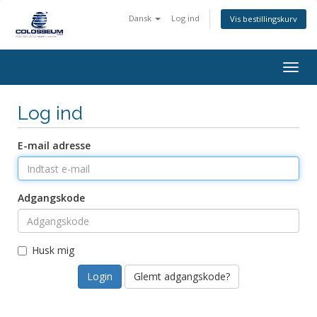
Dansk
Log ind
Vis bestillingskurv
Togg
navig
Log ind
E-mail adresse
Adgangskode
Husk mig
Glemt adgangskode?