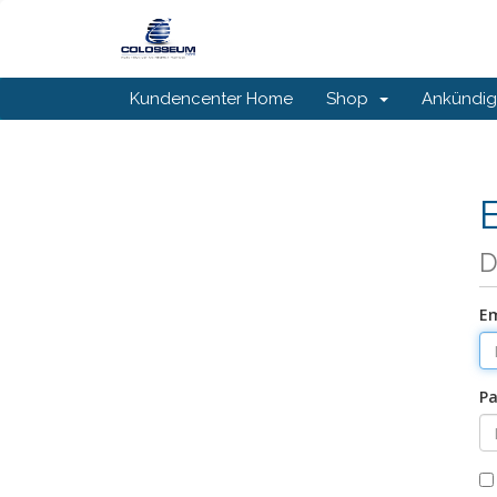
Kundencenter Home
Shop
Ankündi
D
Em
Pa