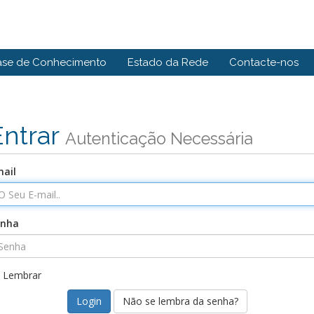
ase de Conhecimento
Estado da Rede
Contacte-nos
Entrar
Autenticação Necessária
ail
enha
Lembrar
Não se lembra da senha?