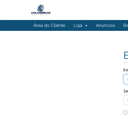
Área do Cliente
Loja
Anúncios
B
Em
S